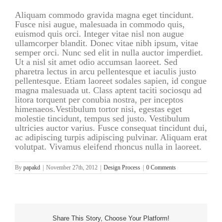
Aliquam commodo gravida magna eget tincidunt.
Fusce nisi augue, malesuada in commodo quis,
euismod quis orci. Integer vitae nisl non augue
ullamcorper blandit. Donec vitae nibh ipsum, vitae
semper orci. Nunc sed elit in nulla auctor imperdiet.
Ut a nisl sit amet odio accumsan laoreet. Sed
pharetra lectus in arcu pellentesque et iaculis justo
pellentesque. Etiam laoreet sodales sapien, id congue
magna malesuada ut. Class aptent taciti sociosqu ad
litora torquent per conubia nostra, per inceptos
himenaeos.Vestibulum tortor nisi, egestas eget
molestie tincidunt, tempus sed justo. Vestibulum
ultricies auctor varius. Fusce consequat tincidunt dui,
ac adipiscing turpis adipiscing pulvinar. Aliquam erat
volutpat. Vivamus eleifend rhoncus nulla in laoreet.
By
papakd
|
November 27th, 2012
|
Design Process
|
0 Comments
Share This Story, Choose Your Platform!