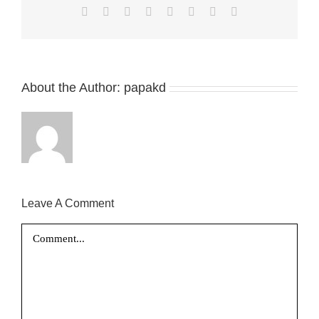
Facebook
X
Reddit
LinkedIn
Tumblr
Pinterest
Vk
Email
About the Author:
papakd
Leave A Comment
Comment