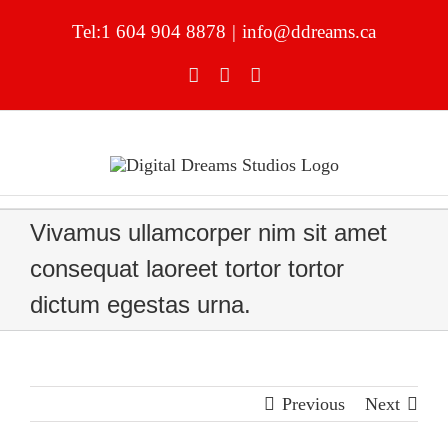
Skip
to
Tel:1 604 904 8878
|
info@ddreams.ca
content
Facebook
YouTube
LinkedIn
Vivamus ullamcorper nim sit amet
consequat laoreet tortor tortor
dictum egestas urna.
Previous
Next